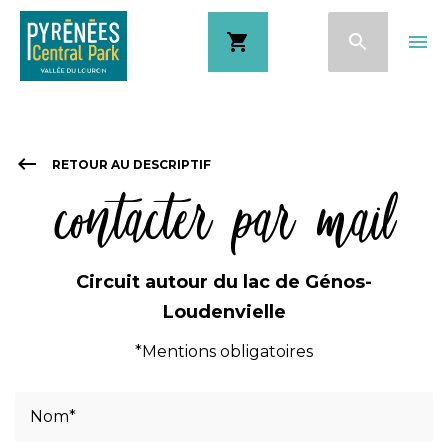
Aller
shopping_cart
search
menu
au
contenu
principal
keyboard_backspace
RETOUR AU DESCRIPTIF
contacter par mail
Circuit autour du lac de Génos-
Loudenvielle
*Mentions obligatoires