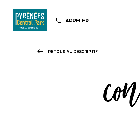
Aller
au
phone
APPELER
contenu
principal
keyboard_backspace
RETOUR AU DESCRIPTIF
con