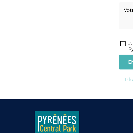
J'
Py
Plu