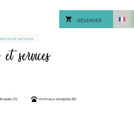
shopping_cart
RÉSERVER
rces et services
et services
ane
icapés (11)
Animaux acceptés (8)