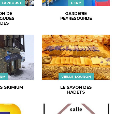
-LARBOUST
GERM
ON DE
GARDERIE
GUDES
PEYRESOURDE
DES
RM
VIELLE-LOURON
S SKIMIUM
LE SAVON DES
HADETS