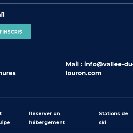
il
Mail : info@vallee-du
hures
louron.com
t
Réserver un
Stations de
uipe
hébergement
ski