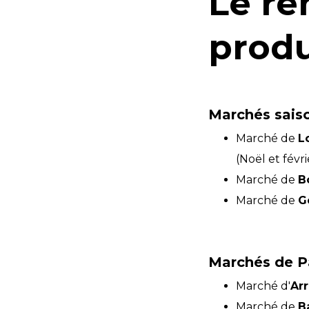
Le re
produ
Marchés saiso
Marché de
L
(Noël et févri
Marché de
B
Marché de
G
Marchés de Pa
Marché d'
Ar
Marché de
B