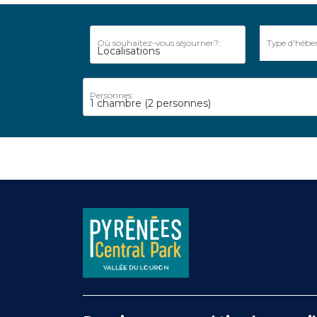
Où souhaitez-vous séjourner?:
Type d'hébe
Personnes:
1 chambre
(2 personnes)