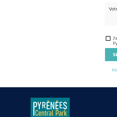
J'
Py
Mo