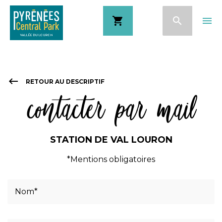
Skip
shopping_cart
search
menu
to
main
content
keyboard_backspace
RETOUR AU DESCRIPTIF
contacter par mail
STATION DE VAL LOURON
*Mentions obligatoires