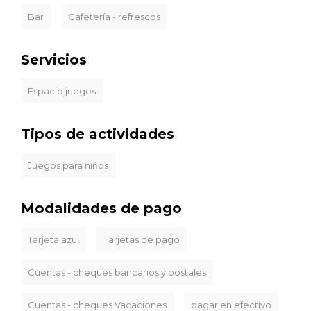
Bar
Cafetería - refrescos
Servicios
Espacio juegos
Tipos de actividades
Juegos para niños
Modalidades de pago
Tarjeta azul
Tarjetas de pago
Cuentas - cheques bancarios y postales
Cuentas - cheques Vacaciones
pagar en efectivo