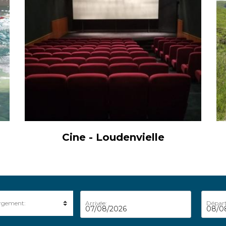
Cine - Loudenvielle
rgement:
Arrivée:
Départ