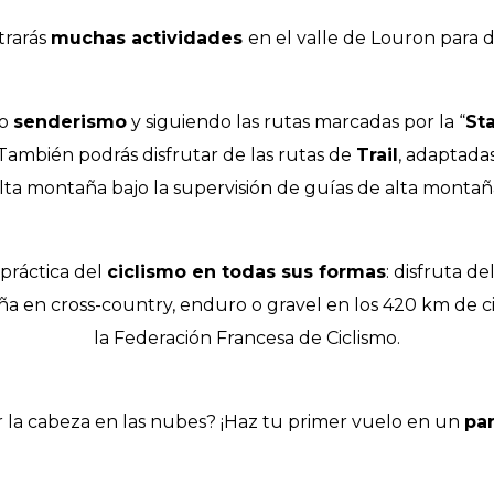
la
trarás
muchas actividades
en el valle de Louron para di
navegación
do
senderismo
y siguiendo las rutas marcadas por la “
St
 También podrás disfrutar de las rutas de
Trail
, adaptadas
lta montaña bajo la supervisión de guías de alta montañ
 práctica del
ciclismo en todas sus formas
: disfruta d
aña en cross-country, enduro o gravel en los 420 km de c
la Federación Francesa de Ciclismo.
r la cabeza en las nubes? ¡Haz tu primer vuelo en un
pa