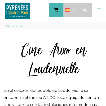
Pasar
shopping_cart
search
menu
al
contenido
Sobrescribir
principal
Página de inicio
enlaces
Cine Arixo en
de
ayuda
a
Loudenvielle
la
navegación
En el corazón del pueblo de Loudenvielle se
encuentra el museo ARIXO. Está equipado con un
cine y cuenta con las instalaciones más modernas