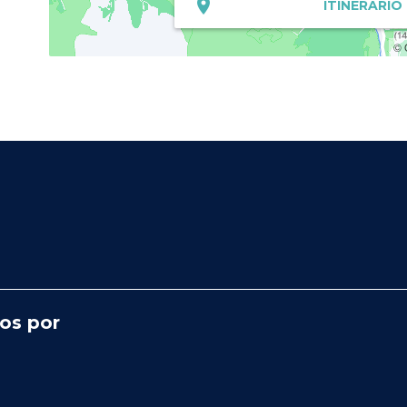
ITINERARIO
© 
os por