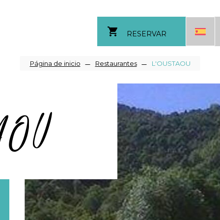
shopping_cart
RESERVAR
Sobrescribir
Página de inicio
Restaurantes
L'OUSTAOU
enlaces
AOU
de
ayuda
a