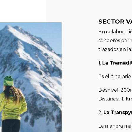
SECTOR V
En colaboració
senderos perm
trazados en la
1.
La Tramadi
Es el itinerar
Desnivel: 20
Distancia: 1.1
2.
La Transpy
La manera más 