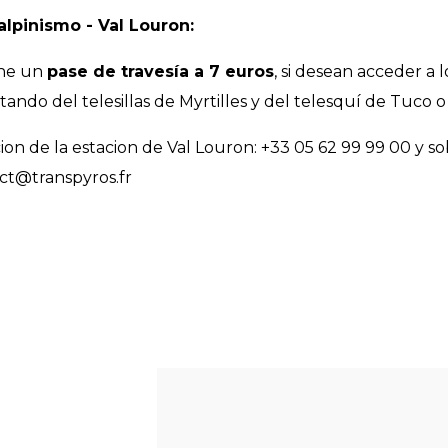
alpinismo - Val Louron:
one un
pase de travesía a 7 euros
, si desean acceder a l
utando del telesillas de Myrtilles y del telesquí de Tuco 
on de la estacion de Val Louron: +33 05 62 99 99 00 y sob
act@transpyros.fr