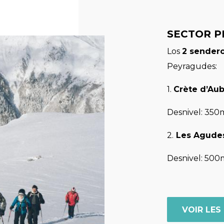
SECTOR 
Los
2 sender
Peyragudes:
1.
Crète d’Au
Desnivel: 350
2.
Les Agudes
Desnivel: 500
VOIR LES