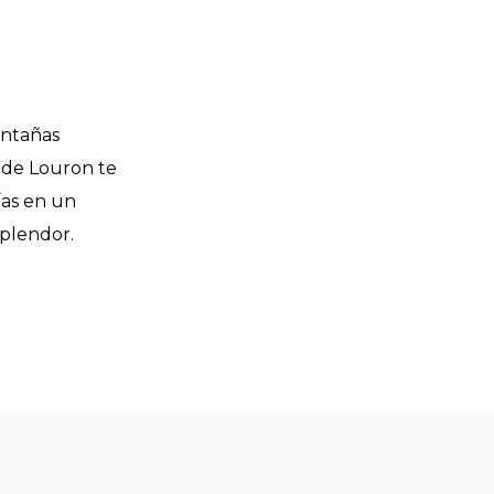
ontañas
e de Louron te
ías en un
splendor.