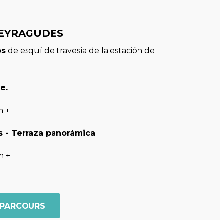
PEYRAGUDES
os
de esquí de travesía de la estación de
be.
m +
 - Terraza panorámica
m +
 PARCOURS