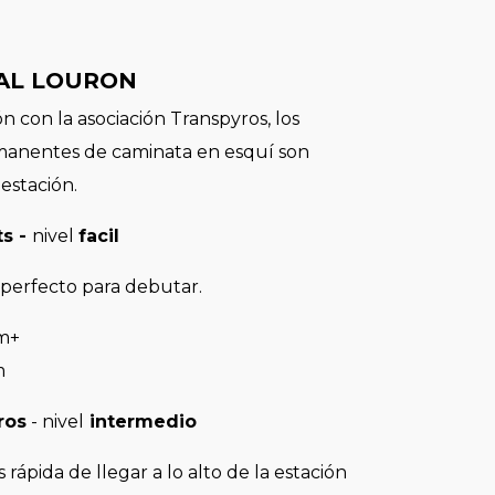
AL LOURON
n con la asociación Transpyros, los
anentes de caminata en esquí son
 estación.
ts -
nivel
facil
io perfecto para debutar.
0m+
km
ros
- nivel
intermedio
rápida de llegar a lo alto de la estación